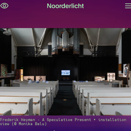
M
Navigatie
op
overslaan
Frederik Heyman - A Speculative Present * installation
view (© Monika Balu)