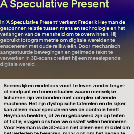
A Speculative Present
Frederik Heyman
In ‘A Speculative Present’ verkent Frederik Heyman de
gespannen relatie tussen mens en technologie en het
verlangen van de mensheid om te overwinnen. Hij
gebruikt fotogrammetrie om digitale werelden te
ensceneren met oude relikwieën. Door mechanisch
aangestuurde bewegingen en getimede tekst te
verwerken in 3D-scans creëert hij een meeslepende
digitale wereld.
Scènes lijken eindeloos voort te leven zonder begin-
of eindpunt en tonen situaties waarin menselijke
lichamen zijn verbonden met complex uitziende
machines. Het zijn dystopische taferelen en de kijker
kan alleen maar speculeren wie de controle heeft.
Heymans beelden, of ze nu gebaseerd zijn op feiten
of fictie, vragen ons hoe we onszelf willen herinneren.
Voor Heyman is de 3D-scan niet alleen een middel om
het verleden te bewaren, maar ook om het heden te