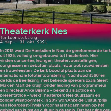
Theaterkerk Nes
Tentoonstelling
4 sep - 31 okt 2021
In 2018 werd De Hoekstien in Nes, de gereformeerde kerk
uit 1925, volledig omgebouwd tot theaterkerk. Hier
vinden concerten, lezingen, theatervoorstellingen,
congressen en debatten plaats, maar ook rouwdiensten
en trouwfeesten. De kerk bood al plaats aan de
internationale fototentoonstelling ‘Nachtwacht360’ en
de Ids de Beerlezing, met bekende sprekers zoals Geert
Mak en Mart de Kruijf. Onder leiding van programmeur
en directeur Anke Bijlsma – bekend als actrice en
presentatrice – werkt Theaterkerk Nes duurzaam en
zonder winstoogmerk. In 2017 won Anke de Cultuurprijs
van Noardeast-Fryslân voor haar inspanningen op het
gebied van kunst en cultuur in de regio. Dat het ruige oer-