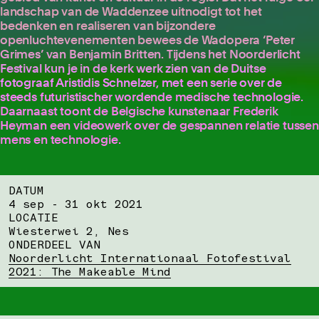
landschap van de Waddenzee uitnodigt tot het
bedenken en realiseren van bijzondere
openluchtevenementen bewees de Wadopera ‘Peter
Grimes’ van Benjamin Britten. Tijdens het Noorderlicht
Festival kun je in de kerk werk zien van de Duitse
fotograaf Aristidis Schnelzer, met een serie over de
steeds futuristischer wordende medische technologie.
Daarnaast toont de Belgische kunstenaar Frederik
Heyman een videowerk over de gespannen relatie tussen
mens en technologie.
DATUM
4 sep - 31 okt 2021
LOCATIE
Wiesterwei 2, Nes
ONDERDEEL VAN
Noorderlicht Internationaal Fotofestival
2021: The Makeable Mind