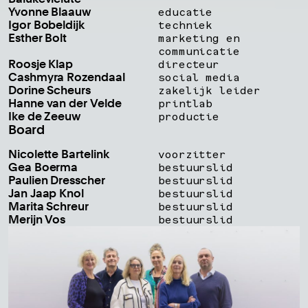
Yvonne Blaauw
educatie
Igor Bobeldijk
techniek
Esther Bolt
marketing en
communicatie
Roosje Klap
directeur
Cashmyra Rozendaal
social media
Dorine Scheurs
zakelijk leider
Hanne van der Velde
printlab
Ike de Zeeuw
productie
Board
Nicolette Bartelink
voorzitter
Gea Boerma
bestuurslid
Paulien Dresscher
bestuurslid
Jan Jaap Knol
bestuurslid
Marita Schreur
bestuurslid
Merijn Vos
bestuurslid