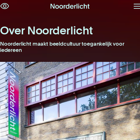
M
Navigatie
op
overslaan
Over Noorderlicht
Noorderlicht maakt beeldcultuur toegankelijk voor
iedereen