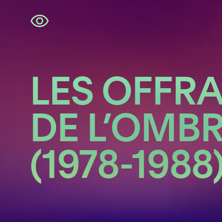
Navigatie
overslaan
LES OFFR
DE L’OMB
(1978-1988
Kamel Dridi