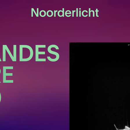
ANDES
RE
)