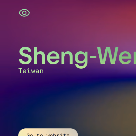
Navigatie
overslaan
Sheng-We
Taiwan
Go to website