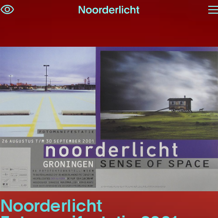
M
Navigatie
op
overslaan
Noorderlicht