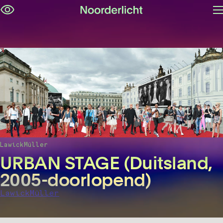
M
Navigatie
op
overslaan
LawickMüller
URBAN STAGE (Duitsland,
2005-doorlopend)
LawickMüller