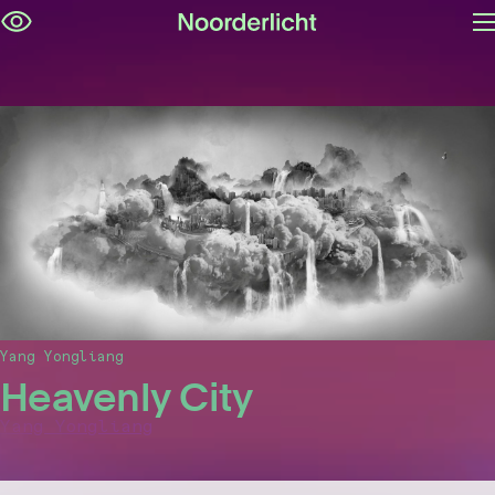
M
Navigatie
op
overslaan
Yang Yongliang
Heavenly City
Yang Yongliang