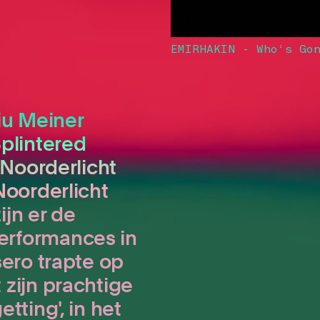
EMIRHAKIN - Who’s Go
iu Meiner
Splintered
 Noorderlicht
Noorderlicht
ijn er de
erformances in
sero trapte op
zijn prachtige
tting', in het