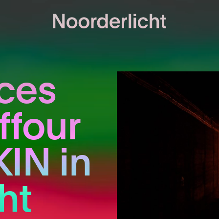
ces
ffour
IN in
ht