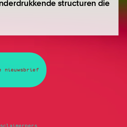
nderdrukkende structuren die
e nieuwsbrief
sclaimer
pers