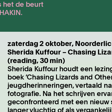
 het de beurt
RHAKIN.
zaterdag 2 oktober, Noorderlic
Sherida Kuffour – Chasing Liz
(reading, 30 min)
Sherida Kuffour houdt een lezi
boek ‘Chasing Lizards and Othe
jeugdherinneringen, vertaald na
fotografie. Na het schrijven erv
geconfronteerd met een nieuw s
langer vluchtig of als vergankeli