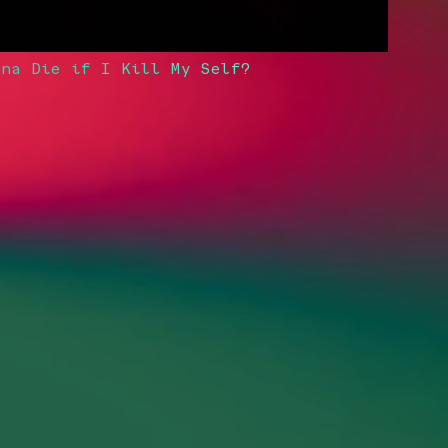
nna Die if I Kill My Self?