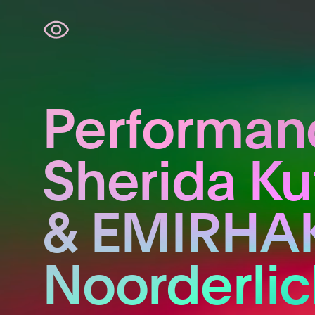
Navigatie
overslaan
Performan
Sherida Ku
& EMIRHAK
Noorderlic