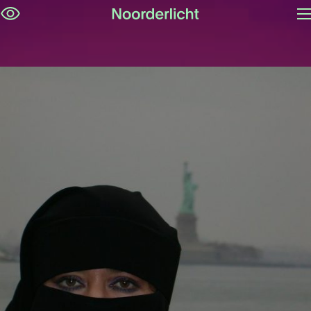
M
Navigatie
op
overslaan