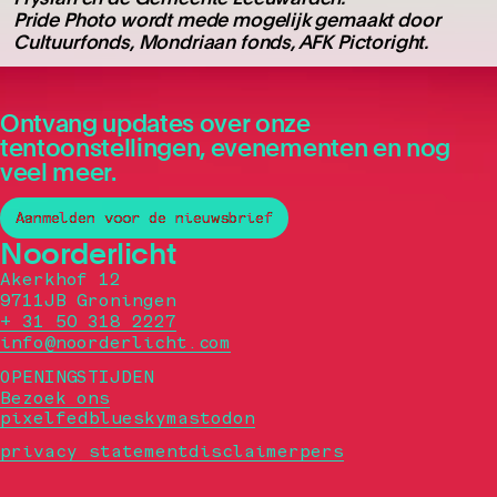
Pride Photo wordt mede mogelijk gemaakt door
Cultuurfonds, Mondriaan fonds, AFK Pictoright.
Ontvang updates over onze
tentoonstellingen, evenementen en nog
veel meer.
Aanmelden voor de nieuwsbrief
Noorderlicht
Akerkhof 12
9711JB Groningen
+ 31 50 318 2227
info@noorderlicht.com
OPENINGSTIJDEN
Bezoek ons
pixelfed
bluesky
mastodon
privacy statement
disclaimer
pers