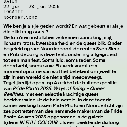
DATUM
22 jun - 28 jun 2025
LOCATIE
Noorderlicht
Wie ben je als je gezien wordt? En wat gebeurt er als je
die blik terugkaatst?
De foto's en installaties verkennen aanraking, stijl,
lichaam, trots, kwetsbaarheid en de queer blik. Onder
begeleiding van Noorderpoort-docenten Sven Sleur
en Rob de Jong is deze tentoonstelling uitgegroeid
tot een manifest. Soms luid, soms teder. Soms
doordacht, soms rauw. Elk werk vormt een
momentopname van wat het betekent om jezelf te
zijn in een wereld die niet altijd meebeweegt.
Tegelijkertijd opent op Akerkhof de buitenexpositie
van
Pride Photo 2025: Ways of Being – Queer
Realities
, met een selectie krachtige queer
beeldverhalen uit de hele wereld. In deze tweede
samenwerking tussen Pride Photo en Noorderlicht zijn
zes portretten van deelnemende makers van de Pride
Photo Awards 2025 opgenomen in de galerie
tijdens
IN FULL COLOUR
, als een beeldende dialoog