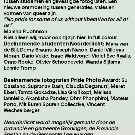
tussen studenten en gevestigde fotografen. Een
nieuwe ontmoeting tussen generaties, visies en
vormen van queer zijn.
“No pride for some of us without liberation for all of
us.”
Marsha P. Johnson
Niet alleen wij, maar ook zij zijn hier. In full colour.
Deelnemende studenten Noorderlicht:
Mara van
de Bijl, Demy Brauns, Joseph Nason, Daniel Villegas
Moran, Dario Vekic, Isaac Waldvogel, Violet Eve Ryalls,
Onno Rooke, Olivier Schooneveld, Wanda Sijtsma,
Lennie Tromp
Deelnemende fotografen Pride Photo Award:
Su
Cassiano, Supranav Dash, Claudia Deganutti, Meret
Eberl, Tamta Gokadze, Lisa Großkopf, Melissa
Ianniello, Akanksha Pandey, Ohm Phanphiroj, Mateus
Porto, Mit Euren Spuren Collective, Vincent
Wechselberger
Noorderlicht wordt mogelijk gemaakt door de
provincie en gemeente Groningen, de Provincie
Fryslân en de Gemeente Leeuwarden.