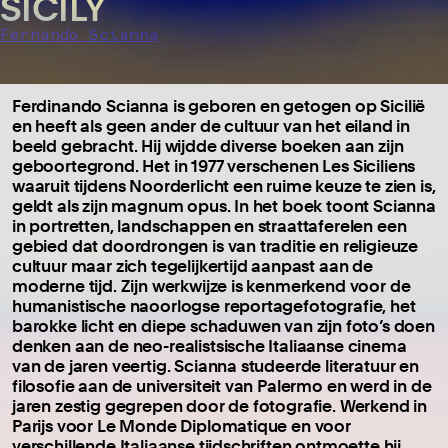
SICILY
Fernando Scianna
Ferdinando Scianna is geboren en getogen op Sicilië
en heeft als geen ander de cultuur van het eiland in
beeld gebracht. Hij wijdde diverse boeken aan zijn
geboortegrond. Het in 1977 verschenen Les Siciliens
waaruit tijdens Noorderlicht een ruime keuze te zien is,
geldt als zijn magnum opus. In het boek toont Scianna
in portretten, landschappen en straattaferelen een
gebied dat doordrongen is van traditie en religieuze
cultuur maar zich tegelijkertijd aanpast aan de
moderne tijd. Zijn werkwijze is kenmerkend voor de
humanistische naoorlogse reportagefotografie, het
barokke licht en diepe schaduwen van zijn foto’s doen
denken aan de neo-realistsische Italiaanse cinema
van de jaren veertig. Scianna studeerde literatuur en
filosofie aan de universiteit van Palermo en werd in de
jaren zestig gegrepen door de fotografie. Werkend in
Parijs voor Le Monde Diplomatique en voor
verschillende Italiaanse tijdschriften ontmoette hij