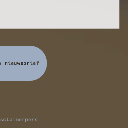
e nieuwsbrief
sclaimer
pers