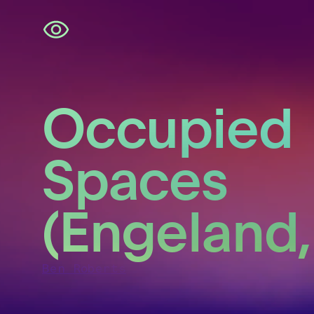
Navigatie
overslaan
Occupied
Spaces
(Engeland,
Ben Roberts