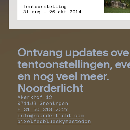
Tentoonstelling
31 aug - 26 okt 2014
Ontvang updates ove
tentoonstellingen, 
en nog veel meer.
Noorderlicht
Akerkhof 12
9711JB Groningen
+ 31 50 318 2227
info@noorderlicht.com
pixelfed
bluesky
mastodon