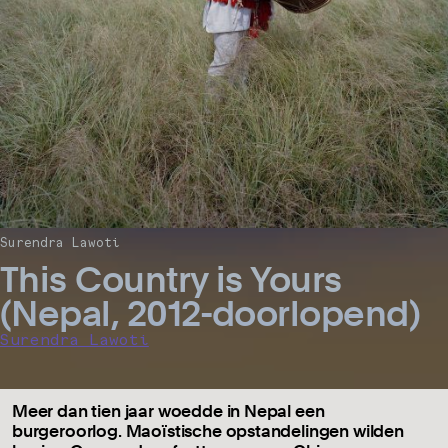
Surendra Lawoti
This Country is Yours
(Nepal, 2012-doorlopend)
Surendra Lawoti
Meer dan tien jaar woedde in Nepal een
burgeroorlog. Maoïstische opstandelingen wilden