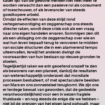
kader lijkt van de gewone mensen niet veel meer te
worden verwacht dan een passieve rol als consument
of toeschouwer, of als leverancier van steeds
goedkopere arbeid.
Omdat de effecten van deze strijd rond
vertegenwoordiging en zeggenschap ons steeds
directer raken, wordt deze crisis ook als een vraag
naar ons eigen handelen ervaren. Sommigen zien dit
als een uitdaging om de zeggenschap over wie en
wat hun leven bepaalt terug te veroveren te midden
van sociale structuren die in een alarmerend tempo
uiteenvallen, terwijl het anderen dwingt de
voorwaarden van hun bestaan op nieuwe gronden te
stoelen.
Tegelijkertijd raken we erin geoefend onszelf te zien
als bewoners van een planeet, dankzij de resultaten
van wetenschappelijk onderzoek dat mondiale
processen bestudeert, of met spectaculaire beelden
van Mars en ons zonnestelsel terugkomt. We zijn ons
er terdege bewust van geworden, dat de gedeelde
verantwoordelijkheid voor een in wezen fragiele
thuisbasis – en nog steeds de enige die we hebben –
niet bij de grenzen van het eigen land ophoudt, maar