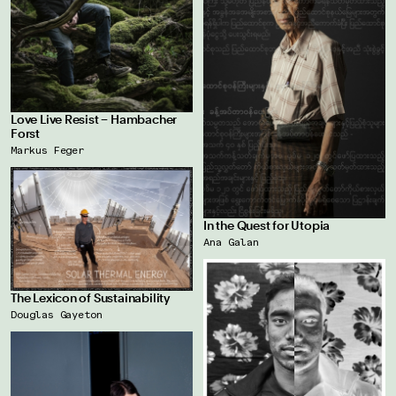
Love Live Resist – Hambacher
Forst
Markus Feger
In the Quest for Utopia
Ana Galan
The Lexicon of Sustainability
Douglas Gayeton