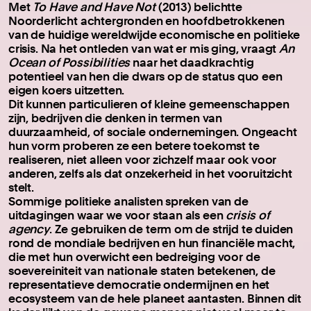
Met
To Have and Have Not
(2013) belichtte
Noorderlicht achtergronden en hoofdbetrokkenen
van de huidige wereldwijde economische en politieke
crisis. Na het ontleden van wat er mis ging, vraagt
An
Ocean of Possibilities
naar het daadkrachtig
potentieel van hen die dwars op de status quo een
eigen koers uitzetten.
Dit kunnen particulieren of kleine gemeenschappen
zijn, bedrijven die denken in termen van
duurzaamheid, of sociale ondernemingen. Ongeacht
hun vorm proberen ze een betere toekomst te
realiseren, niet alleen voor zichzelf maar ook voor
anderen, zelfs als dat onzekerheid in het vooruitzicht
stelt.
Sommige politieke analisten spreken van de
uitdagingen waar we voor staan als een
crisis of
agency
. Ze gebruiken de term om de strijd te duiden
rond de mondiale bedrijven en hun financiële macht,
die met hun overwicht een bedreiging voor de
soevereiniteit van nationale staten betekenen, de
representatieve democratie ondermijnen en het
ecosysteem van de hele planeet aantasten. Binnen dit