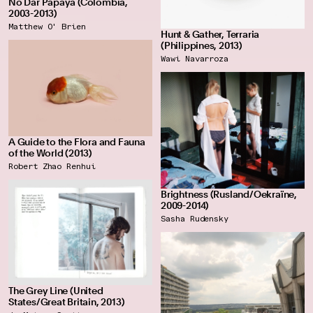
No Dar Papaya (Colombia,
2003-2013)
Matthew O' Brien
Hunt & Gather, Terraria
(Philippines, 2013)
Wawi Navarroza
A Guide to the Flora and Fauna
of the World (2013)
Robert Zhao Renhui
Brightness (Rusland/Oekraïne,
2009-2014)
Sasha Rudensky
The Grey Line (United
States/Great Britain, 2013)