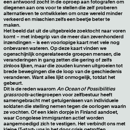
een antwoord zocht in de oproep aan fotografen om
diegenen aan ons voor te stellen die zelf proberen
alternatieven te ontwikkelen om onze wereld minder
verkeerd en misschien zelfs een beetje beter te
maken.
Het beeld dat uit de uitgebreide zoektocht naar voren
komt – met inbegrip van de meer dan zevenhonderd
inzendingen – is een voorlopige kaart met vele nog
onbevaren wateren. Op deze kaart vinden we
ogenschijnlijk ongerelateerde groepen mensen, die
veranderingen in gang zetten die gering of zelfs
zinloos lijken, maar die zouden kunnen uitgroeien tot
brede bewegingen die de loop van de geschiedenis
veranderen. Want alles lijkt onmogelijk, totdat het
gebeurt.
Dit is de reden waarom
An Ocean of Possibilities
grassroots
-actiegroepen voor zelfbestuur heeft
samengebracht met getuigenissen van individuele
soldaten die stelling nemen tegen de oorlogen waarin
ze vochten. Of een klein dorpje in Finland aandoet,
waar Congolese immigranten actief worden
aangemoedigd zich te vestigen. Het verbindt ons met
kleine IT-start- ups in het door crisis getroffen