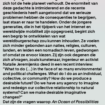
zich tot de hele planeet verhoudt. De enormiteit van
deze gedachte is intimiderend en de recente
geschiedenis heeft aangetoond dat we serieuze
problemen hebben de consequenties te begrijpen,
laat staan er naar te handelen. Onder de jongere
generaties, die in het tijdperk van het internet en
wereldwijde mobiliteit zijn opgegroeid, begint zich
een begrip te ontwikkelen van wat
wereldburgerschap zou kunnen inhouden. Ze voelen
zich minder gebonden aan naties, religies, culturen,
landen, en leiden een nomadisch leven, gedwongen
of omdat ze ervoor kiezen. Zij zijn ook degenen die
zich afvragen, zoals kunstenaar, ingenieur en activist
Natalie Jeremijenko deed in een recent interview:
“What to do (…) in the face of so many environmental
and political challenges. What do I do as an individual,
collective, or community? How do we produce a
desirable future? Do we have any agency to imagine
and redesign our collective relationship to natural
systems? Can we make desirable imaginative
changes?”
Dat zijn de vragen waarop
An Ocean of Possibilities