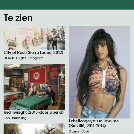
Te zien
City of Rest (Sierra Leone, 2012)
Black.Light Project
Red Twilight (2013-doorlopend)
Jan Banning
I challenge you to love me
(Brazilië, 2011-2014)
Diana Blok