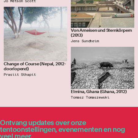
Jo Metson Scott
Von Ameisen und Sternkörpern
(2013)
Jens Sundheim
Change of Course (Nepal, 2012-
doorlopend)
Prasiit Sthapit
Elmina, Ghana (Ghana, 2012)
Tomasz Tomaszewski
Ontvang updates over onze
tentoonstellingen, evenementen en nog
veel meer.