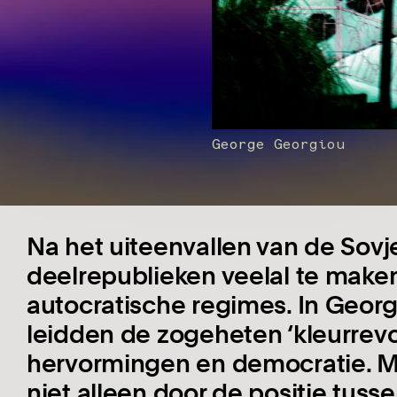
George Georgiou
Na het uiteenvallen van de Sovj
deelrepublieken veelal te make
autocratische regimes. In Georg
leidden de zogeheten ‘kleurrevol
hervormingen en democratie. M
niet alleen door de positie tu