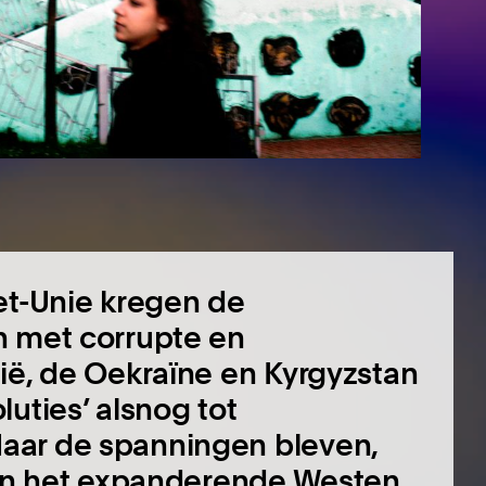
et-Unie kregen de
n met corrupte en
ië, de Oekraïne en Kyrgyzstan
uties’ alsnog tot
aar de spanningen bleven,
ssen het expanderende Westen