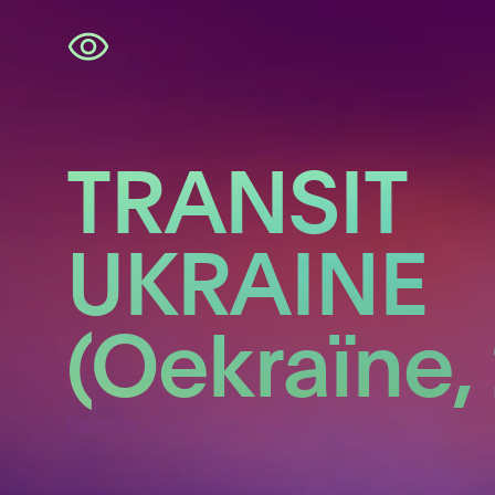
Navigatie
overslaan
TRANSIT
UKRAINE
(Oekraïne,
George Georgiou