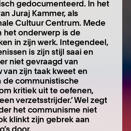
fisch gedocumenteerd. In het
an Juraj Kammer, als
ionale Cultuur Centrum. Mede
n het onderwerp is de
ken in zijn werk. Integendeel,
ssen is zijn stijl saai en
er niet gevraagd van
 van zijn taak kweet en
an de communistische
 kritiek uit te oefenen,
geen verzetsstrijder.’ Wel zegt
n onder het communisme niet
 klinkt zijn gebrek aan
o’s door.