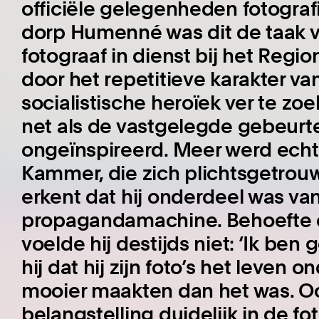
officiële gelegenheden fotogra
dorp Humenné was dit de taak v
fotograaf in dienst bij het Reg
door het repetitieve karakter va
socialistische heroïek ver te zoe
net als de vastgelegde gebeurteni
ongeïnspireerd. Meer werd echt
Kammer, die zich plichtsgetrouw
erkent dat hij onderdeel was v
propagandamachine. Behoefte om
voelde hij destijds niet: ‘Ik ben 
hij dat hij zijn foto’s het leve
mooier maakten dan het was. Ook
belangstelling duidelijk in de fot