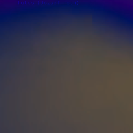
Füles (József Tóth)