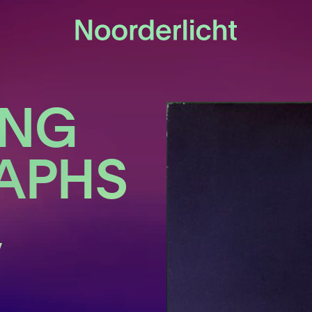
ING
APHS
,