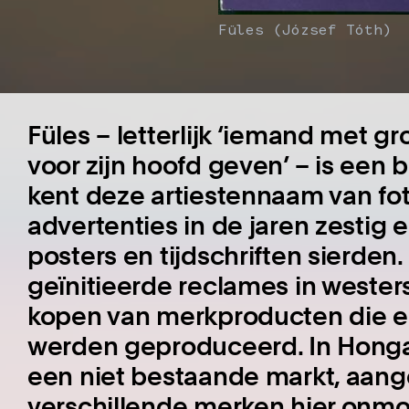
Füles (József Tóth)
Füles – letterlijk ‘iemand met gr
voor zijn hoofd geven’ – is een 
kent deze artiestennaam van fot
advertenties in de jaren zestig
posters en tijdschriften sierden
geïnitieerde reclames in westerse
kopen van merkproducten die ec
werden geproduceerd. In Hongar
een niet bestaande markt, aang
verschillende merken hier onmo