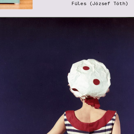
Füles (József Tóth)