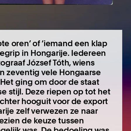
ote oren’ of ‘iemand een klap
begrip in Hongarije. Iedereen
ograaf József Tóth, wiens
 en zeventig vele Hongaarse
. Het ging om door de staat
 stijl. Deze riepen op tot het
hter hooguit voor de export
ije zelf verwezen ze naar
ezien de keuze tussen
gelijk was. De bedoeling was