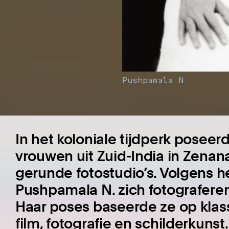
Pushpamala N
In het koloniale tijdperk poseer
vrouwen uit Zuid-India in Zenana
gerunde fotostudio’s. Volgens he
Pushpamala N. zich fotograferen 
Haar poses baseerde ze op klass
film, fotografie en schilderkuns