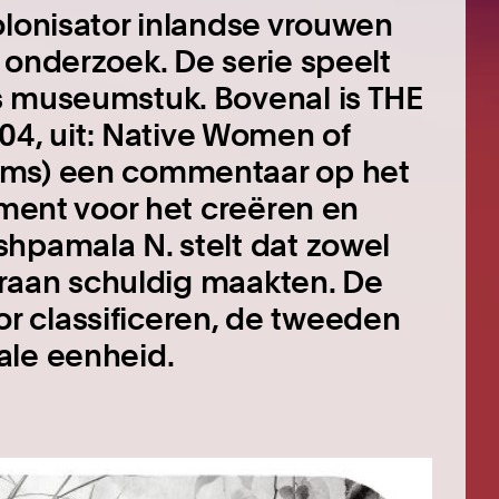
olonisator inlandse vrouwen
 onderzoek. De serie speelt
s museumstuk. Bovenal is THE
, uit: Native Women of
oms) een commentaar op het
ument voor het creëren en
hpamala N. stelt dat zowel
ieraan schuldig maakten. De
 classificeren, de tweeden
ale eenheid.