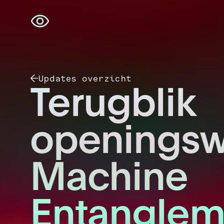
Navigatie
overslaan
Updates overzicht
Terugblik
openings
Machine
Entanglem