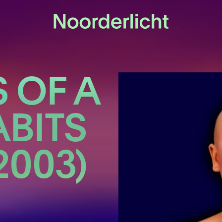
 OF A
ABITS
2003)