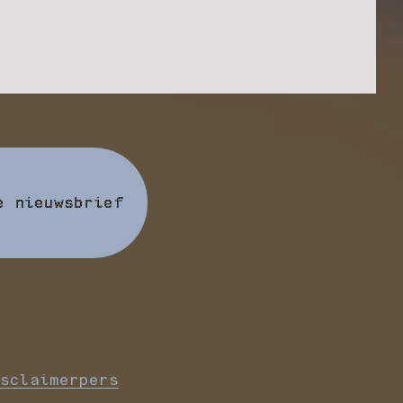
e nieuwsbrief
sclaimer
pers