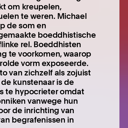
kt om kreupelen,
elen te weren. Michael
op de som en
opgemaakte boeddhistische
linke rel. Boeddhisten
ng te voorkomen, waarop
erolde vorm exposeerde.
o van zichzelf als zojuist
 de kunstenaar is de
s te hypocrieter omdat
onniken vanwege hun
oor de inrichting van
van begrafenissen in