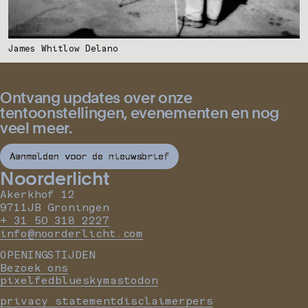
James Whitlow Delano
Ontvang updates over onze
tentoonstellingen, evenementen en nog
veel meer.
Aanmelden voor de nieuwsbrief
Noorderlicht
Akerkhof 12
9711JB Groningen
+ 31 50 318 2227
info@noorderlicht.com
OPENINGSTIJDEN
Bezoek ons
pixelfed
bluesky
mastodon
privacy statement
disclaimer
pers