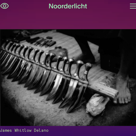
M
Navigatie
op
overslaan
James Whitlow Delano