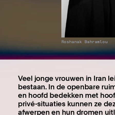
Roshanak Bahramlou
Veel jonge vrouwen in Iran l
bestaan. In de openbare rui
en hoofd bedekken met hoofd
privé-situaties kunnen ze deze
afwerpen en hun dromen uitl