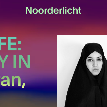
FE:
Y IN
an,