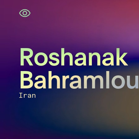
Navigatie
overslaan
Roshanak
Bahramlo
Iran