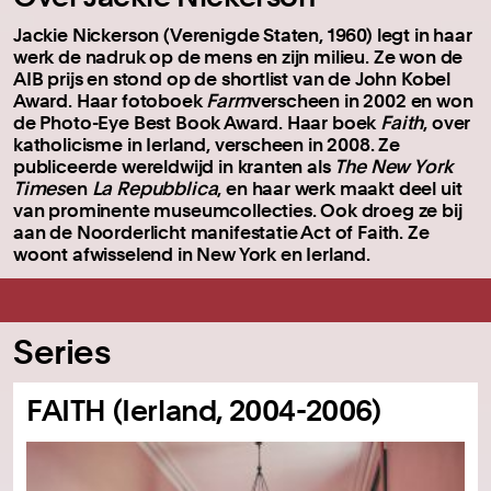
Jackie Nickerson (Verenigde Staten, 1960) legt in haar
werk de nadruk op de mens en zijn milieu. Ze won de
AIB prijs en stond op de shortlist van de John Kobel
Award. Haar fotoboek
Farm
verscheen in 2002 en won
de Photo-Eye Best Book Award. Haar boek
Faith
, over
katholicisme in Ierland, verscheen in 2008. Ze
publiceerde wereldwijd in kranten als
The New York
Times
en
La Repubblica
, en haar werk maakt deel uit
van prominente museumcollecties. Ook droeg ze bij
aan de Noorderlicht manifestatie Act of Faith. Ze
woont afwisselend in New York en Ierland.
Series
FAITH (Ierland, 2004-2006)