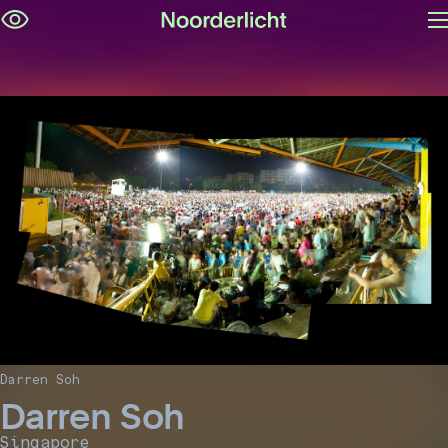
M
Navigatie
op
overslaan
Darren Soh
Darren Soh
Singapore