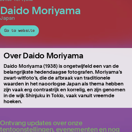
Daido Moriyama
Japan
Go to website
Over Daido Moriyama
Daido Moriyama (1938) is ongetwijfeld een van de
belangrijkste hedendaagse fotografen. Moriyama’s
zwart-witfoto’s, die de afbraak van traditionele
waarden in het naoorlogse Japan als thema hebben
zijn vaak erg contrastrijk en korrelig, en zijn genomen
in de wijk Shinjuku in Tokio, vaak vanuit vreemde
hoeken.
Ontvang updates over onze
tentoonstellingen, evenementen en nog