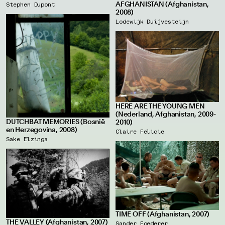
AFGHANISTAN (Afghanistan,
Stephen Dupont
2008)
Lodewijk Duijvesteijn
HERE ARE THE YOUNG MEN
(Nederland, Afghanistan, 2009-
DUTCHBAT MEMORIES (Bosnië
2010)
en Herzegovina, 2008)
Claire Felicie
Sake Elzinga
TIME OFF (Afghanistan, 2007)
THE VALLEY (Afghanistan, 2007)
Sander Foederer