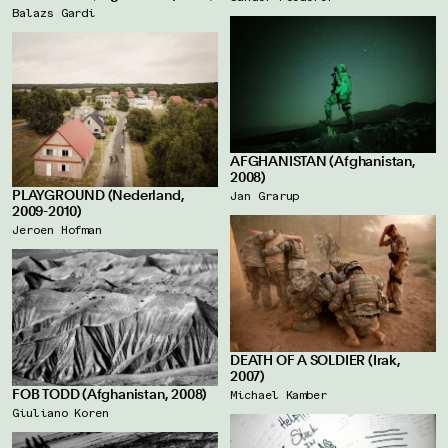
Balazs Gardi
AFGHANISTAN (Afghanistan,
2008)
PLAYGROUND (Nederland,
Jan Grarup
2009-2010)
Jeroen Hofman
DEATH OF A SOLDIER (Irak,
2007)
FOB TODD (Afghanistan, 2008)
Michael Kamber
Giuliano Koren