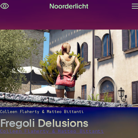
M
Navigatie
op
overslaan
Colleen Flaherty & Matteo Bittanti
Fregoli Delusions
Colleen Flaherty & Matteo Bittanti