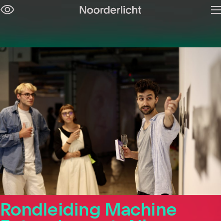
M
Navigatie
op
overslaan
Rondleiding Machine