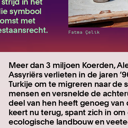
trijd in het
die symbool
komst met
estaansrecht.
Fatma Çelik
Meer dan 3 miljoen Koerden, Al
Assyriërs verlieten in de jaren
Turkije om te migreren naar de st
mensen en versnelde de achteru
deel van hen heeft genoeg van
keert nu terug, spant zich in om
ecologische landbouw en veetee