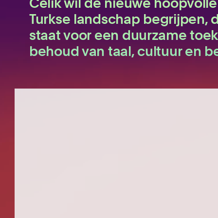
Celik wil de nieuwe hoopvolle s
Turkse landschap begrijpen, 
staat voor een duurzame toe
behoud van taal, cultuur en b