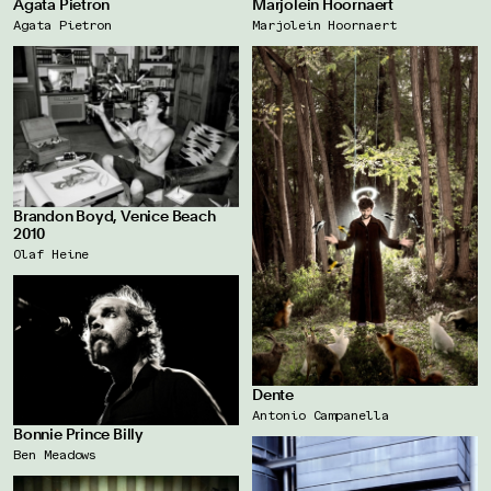
Agata Pietron
Marjolein Hoornaert
Agata Pietron
Marjolein Hoornaert
Brandon Boyd, Venice Beach
2010
Olaf Heine
Dente
Antonio Campanella
Bonnie Prince Billy
Ben Meadows