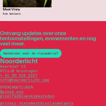
Meet Vinny
Rob Walbers
Ontvang updates over onze
tentoonstellingen, evenementen en nog
veel meer.
Aanmelden voor de nieuwsbrief
Noorderlicht
Akerkhof 12
9711JB Groningen
+ 31 50 318 2227
info@noorderlicht.com
OPENINGSTIJDEN
Bezoek ons
pixelfed
bluesky
mastodon
privacy statement
disclaimer
pers