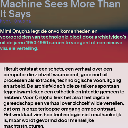
Machine Sees More Than
It Says
Mimi Onuoha
Mimi Ọnụọha legt de onvolkomenheden en
vooroordelen van technologie bloot door archiefvideo’s
uit de jaren 1950-1980 samen te voegen tot een nieuwe
visuele vertelling.
Hieruit ontstaat een schets, een verhaal over een
computer die zichzelf waarneemt, groeiend uit
processen als extractie, technologische vooruitgang
en arbeid. De archiefvideo’s die ze telkens spontaan
tegenkwam leken een esthetiek en intentie gemeen te
hebben. Voor Ọnụọha leek het alsof het digitale
gereedschap een verhaal over zichzelf wilde vertellen,
dat ons in onze terloopse omgang ermee ontgaat.
Het werk laat zien hoe technologie niet onafhankelijk
is, maar wordt gevormd door menselijke
machtsstructuren.