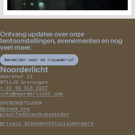
Ontvang updates over onze
tentoonstellingen, evenementen en nog
veel meer.
Aanmelden voor de nieuwsbrief
Noorderlicht
Akerkhof 12
9711JB Groningen
+ 31 50 318 2227
info@noorderlicht.com
OPENINGSTIJDEN
Bezoek ons
pixelfed
bluesky
mastodon
privacy statement
disclaimer
pers