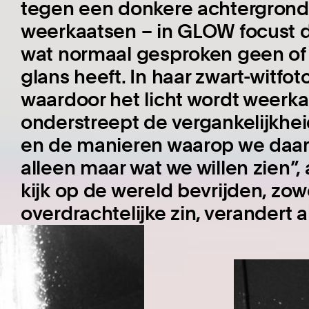
tegen een donkere achtergrond e
weerkaatsen – in GLOW focust d
wat normaal gesproken geen of 
glans heeft. In haar zwart-witfoto
waardoor het licht wordt weerkaa
onderstreept de vergankelijkhe
en de manieren waarop we daarn
alleen maar wat we willen zien”,
kijk op de wereld bevrijden, zowe
overdrachtelijke zin, verandert al