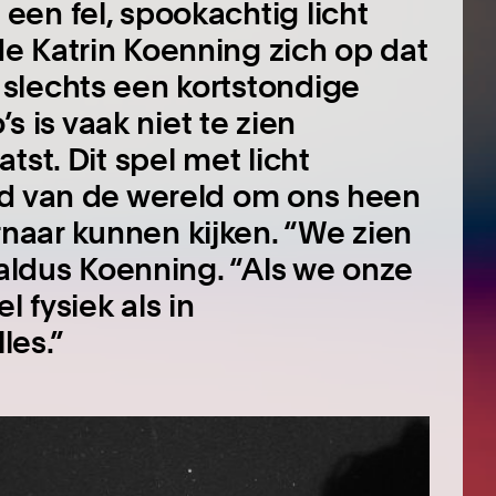
en fel, spookachtig licht
e Katrin Koenning zich op dat
slechts een kortstondige
’s is vaak niet te zien
tst. Dit spel met licht
id van de wereld om ons heen
aar kunnen kijken. “We zien
 aldus Koenning. “Als we onze
l fysiek als in
les.”