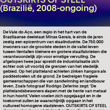
(Brazilië, 2008-ongoing)
Rodrigo Zeferino
De Vale do Aço, een regio in het hart van de
Braziliaanse deelstaat Minas Gerais, is sinds de jaren
zestig een epicentrum van staalindustrie. De 750.000
inwoners van de grootste steden in de vallei leven
tussen tientallen kleinere en grotere staalfabrieken die
verantwoordelijk zijn voor ernstige vervuiling. De
afgelopen twee jaar spreidt de industrialisatie zich
echter ook uit voorbij de grenzen van het stedelijk
gebied. Op het platteland schieten zinken hangars als
paddestoelen uit de grond. Ze bedreigen fragiele
gemeenschappen die van zandwinning en landbouw
leven. Zoals fotograaf Rodrigo Zeferino zegt: ‘De
plattelandsbewoners slapen met de herrie van metaal
in hun hoofd.’ Velen voelen zich opgejaagd en in de
toekomst zullen ze waarschijnlijk opgaan in het
cultureel homogene stadsleven. OUTSKIRTS OF STEEL