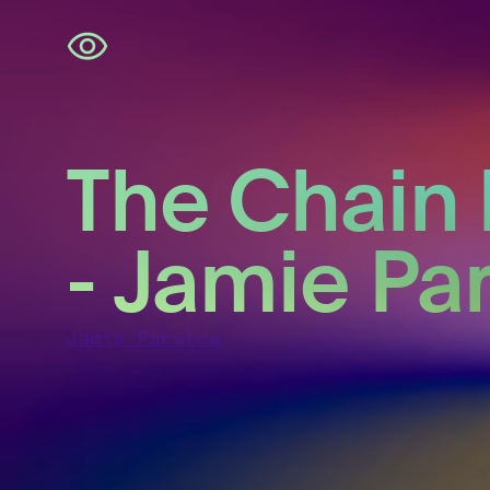
Navigatie
overslaan
The Chain 
- Jamie Pa
Jamie Parslow