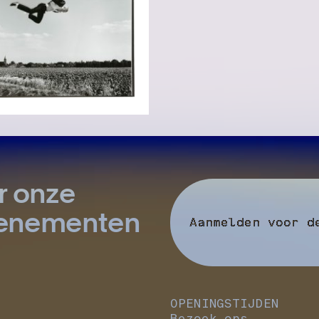
r onze
evenementen
Aanmelden voor d
OPENINGSTIJDEN
Bezoek ons