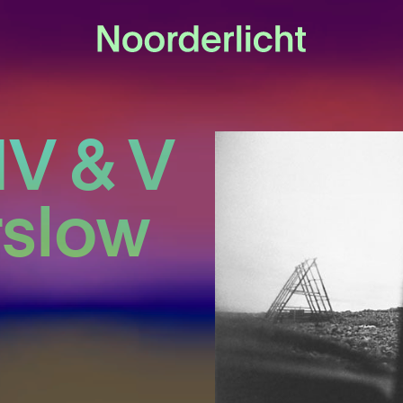
IV & V
rslow