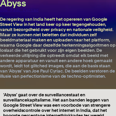
Abyss
Joe Paul Cyriac
De regering van India heeft het opereren van Google
Street View in het land keer op keer tegengehouden,
vanuit bezorgdheid over privacy en nationale veiligheid.
Maar ze kunnen niet beletten dat individuen zelf
beeldmateriaal maken en uploaden naar het platform,
waarna Google daar dezelfde herkenningsalgoritmen op
loslaat die het gebruikt voor zijn eigen beelden. De
verkeerde uitlijning die optreedt omdat elk beeld met
andere apparatuur en vanuit een andere hoek gemaakt
wordt, leidt tot glitched images, die aan de basis staan
van ‘Abyss’ van Joe Paul Cyriac. De beelden verstoren de
illusie van perfectionisme van de techno-optimisten.
‘Abyss’ gaat over de surveillancestaat en
surveillancekapitalisme. Het aan banden leggen van
Google Street View was een voorbode van strengere
overheidscontrole over het internet in India, dat het
hoogste percentage internetblokkades ter wereld