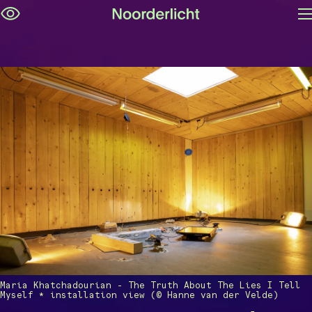
M
Navigatie
op
overslaan
Maria Khatchadourian - The Truth About The Lies I Tell
Myself * installation view (© Hanne van der Velde)