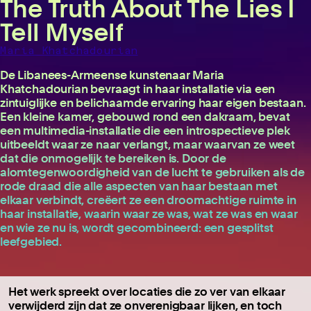
The Truth About The Lies I
Tell Myself
Maria Khatchadourian
De Libanees-Armeense kunstenaar Maria
Khatchadourian bevraagt in haar installatie via een
zintuiglijke en belichaamde ervaring haar eigen bestaan.
Een kleine kamer, gebouwd rond een dakraam, bevat
een multimedia-installatie die een introspectieve plek
uitbeeldt waar ze naar verlangt, maar waarvan ze weet
dat die onmogelijk te bereiken is. Door de
alomtegenwoordigheid van de lucht te gebruiken als de
rode draad die alle aspecten van haar bestaan met
elkaar verbindt, creëert ze een droomachtige ruimte in
haar installatie, waarin waar ze was, wat ze was en waar
en wie ze nu is, wordt gecombineerd: een gesplitst
leefgebied.
Het werk spreekt over locaties die zo ver van elkaar
verwijderd zijn dat ze onverenigbaar lijken, en toch