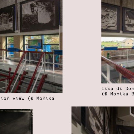
Lisa di Do
(© Monika 
tion view (© Monika