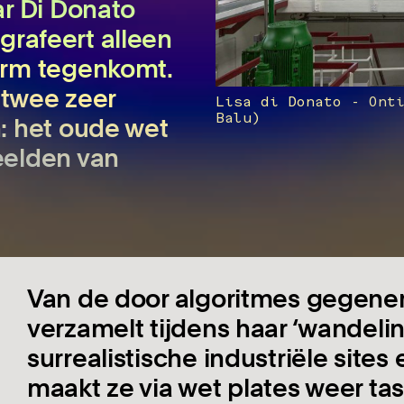
r Di Donato
ografeert alleen
erm tegenkomt.
 twee zeer
Lisa di Donato - Ont
Balu)
: het oude wet
eelden van
Van de door algoritmes gegener
verzamelt tijdens haar ‘wandeling
surrealistische industriële site
maakt ze via wet plates weer tas