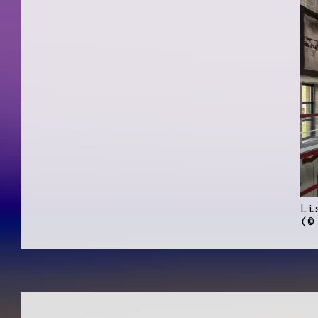
Li
(©