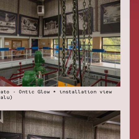
nato - Ontic Glow * installation view
Balu)