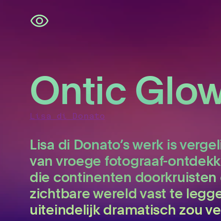
Navigatie
overslaan
Ontic Glo
Lisa di Donato
Lisa di Donato’s werk is verge
van vroege fotograaf-ontdekki
die continenten doorkruiste
zichtbare wereld vast te legg
uiteindelijk dramatisch zou v