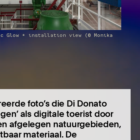
ic Glow * installation view (© Monika
eerde foto’s die Di Donato
en’ als digitale toerist door
s en afgelegen natuurgebieden,
tbaar materiaal. De