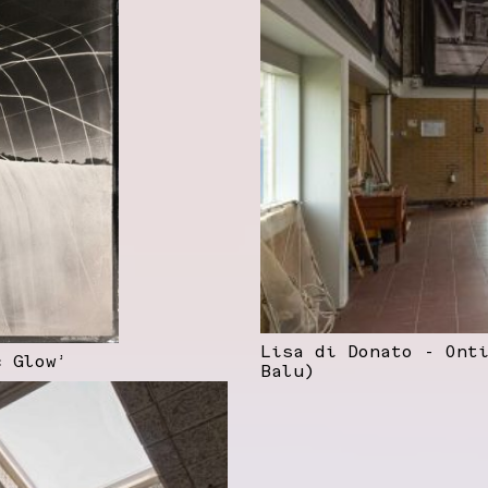
Lisa di Donato - Ont
c Glow’
Balu)