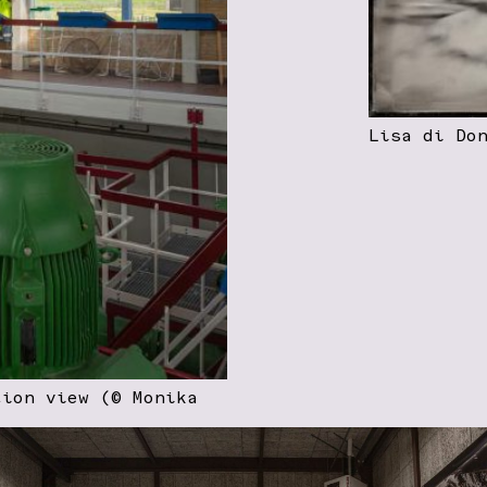
Lisa di Do
tion view (© Monika