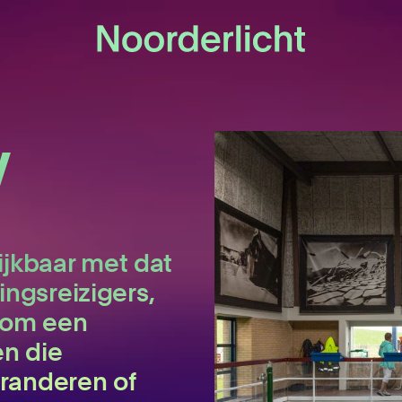
w
lijkbaar met dat
ngsreizigers,
n om een
en die
eranderen of