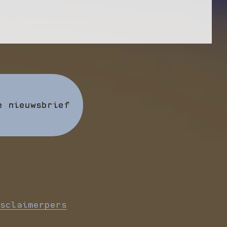
e nieuwsbrief
sclaimer
pers