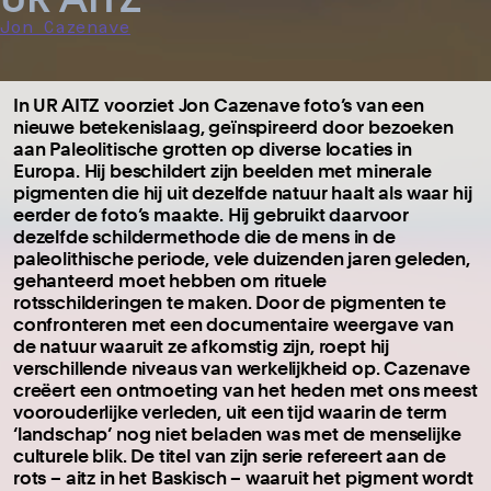
Jon Cazenave
In UR AITZ voorziet Jon Cazenave foto’s van een
nieuwe betekenislaag, geïnspireerd door bezoeken
aan Paleolitische grotten op diverse locaties in
Europa. Hij beschildert zijn beelden met minerale
pigmenten die hij uit dezelfde natuur haalt als waar hij
eerder de foto’s maakte. Hij gebruikt daarvoor
dezelfde schildermethode die de mens in de
paleolithische periode, vele duizenden jaren geleden,
gehanteerd moet hebben om rituele
rotsschilderingen te maken. Door de pigmenten te
confronteren met een documentaire weergave van
de natuur waaruit ze afkomstig zijn, roept hij
verschillende niveaus van werkelijkheid op. Cazenave
creëert een ontmoeting van het heden met ons meest
voorouderlijke verleden, uit een tijd waarin de term
‘landschap’ nog niet beladen was met de menselijke
culturele blik. De titel van zijn serie refereert aan de
rots – aitz in het Baskisch – waaruit het pigment wordt