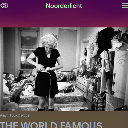
M
Navigatie
op
overslaan
Amy Touchette
THE WORLD FAMOUS