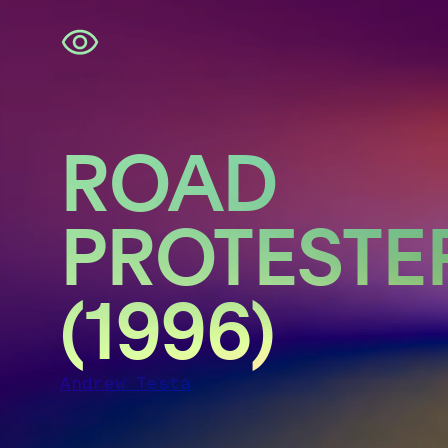
Navigatie
overslaan
ROAD
PROTESTE
(1996)
Andrew Testa