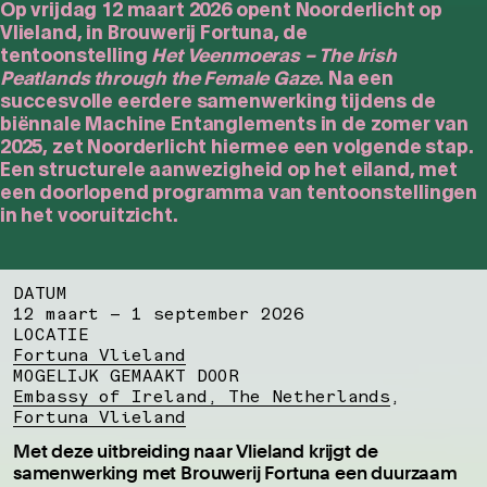
Op vrijdag 12 maart 2026 opent Noorderlicht op
Vlieland, in Brouwerij Fortuna, de
tentoonstelling
Het Veenmoeras – The Irish
Peatlands through the Female Gaze
. Na een
succesvolle eerdere samenwerking tijdens de
biënnale Machine Entanglements in de zomer van
2025, zet Noorderlicht hiermee een volgende stap.
Een structurele aanwezigheid op het eiland, met
een doorlopend programma van tentoonstellingen
in het vooruitzicht.
DATUM
12 maart – 1 september 2026
LOCATIE
Fortuna Vlieland
MOGELIJK GEMAAKT DOOR
Embassy of Ireland, The Netherlands
,
Fortuna Vlieland
Met deze uitbreiding naar Vlieland krijgt de
samenwerking met Brouwerij Fortuna een duurzaam