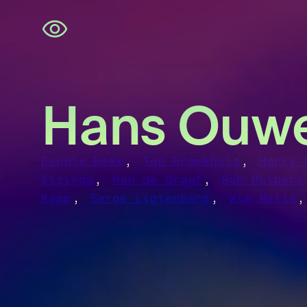
Navigatie
overslaan
Hans Ouwe
,
,
Dennis Beek
Ton Broekhuis
Harry 
,
,
Elzinga
Han de Graaf
Rob Huibers
,
,
Kamp
Serge Ligtenberg
Wim Melis