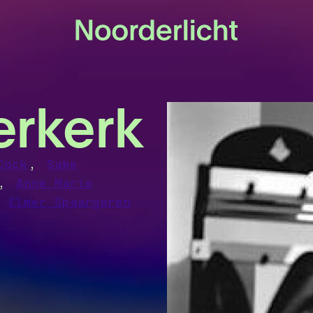
rkerk
,
Cock
Sake
,
Anne Marie
,
Elmer Spaargaren