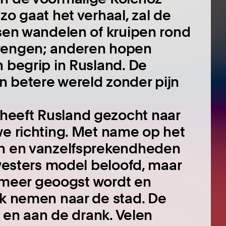
zo gaat het verhaal, zal de
nsen wandelen of kruipen rond
brengen; anderen hopen
n begrip in Rusland. De
n betere wereld zonder pijn
heeft Rusland gezocht naar
we richting. Met name op het
en en vanzelfsprekendheden
 westers model beloofd, maar
et meer geoogst wordt en
jk nemen naar de stad. De
d en aan de drank. Velen