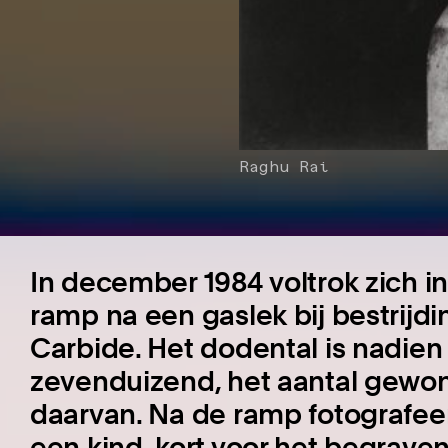
Raghu Rai
In december 1984 voltrok zich i
ramp na een gaslek bij bestrijd
Carbide. Het dodental is nadien
zevenduizend, het aantal gewo
daarvan. Na de ramp fotografee
een kind, kort voor het begraven