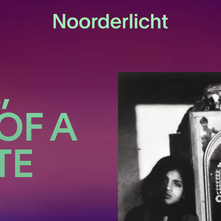
,
OF A
TE