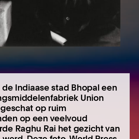
n de Indiaase stad Bhopal een
ingsmiddelenfabriek Union
 geschat op ruim
nden op een veelvoud
rde Raghu Rai het gezicht van
 werd. Deze foto, World Press