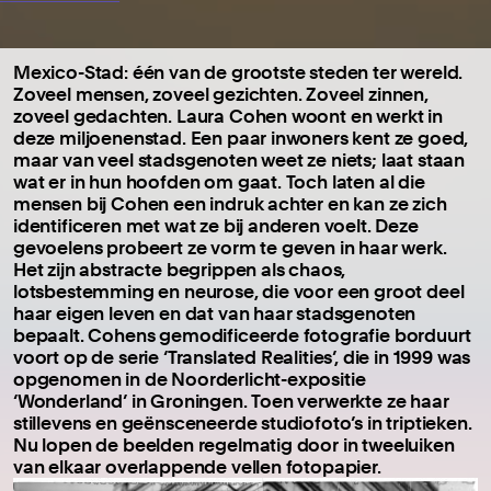
Mexico-Stad: één van de grootste steden ter wereld.
Zoveel mensen, zoveel gezichten. Zoveel zinnen,
zoveel gedachten. Laura Cohen woont en werkt in
deze miljoenenstad. Een paar inwoners kent ze goed,
maar van veel stadsgenoten weet ze niets; laat staan
wat er in hun hoofden om gaat. Toch laten al die
mensen bij Cohen een indruk achter en kan ze zich
identificeren met wat ze bij anderen voelt. Deze
gevoelens probeert ze vorm te geven in haar werk.
Het zijn abstracte begrippen als chaos,
lotsbestemming en neurose, die voor een groot deel
haar eigen leven en dat van haar stadsgenoten
bepaalt. Cohens gemodificeerde fotografie borduurt
voort op de serie ‘Translated Realities’, die in 1999 was
opgenomen in de Noorderlicht-expositie
‘Wonderland’ in Groningen. Toen verwerkte ze haar
stillevens en geënsceneerde studiofoto’s in triptieken.
Nu lopen de beelden regelmatig door in tweeluiken
van elkaar overlappende vellen fotopapier.