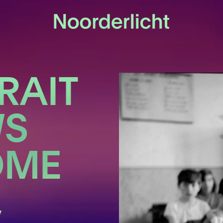
RAIT
WS
OME
,