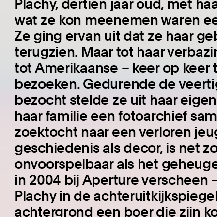
Plachy, dertien jaar oud, met ha
wat ze kon meenemen waren een 
Ze ging ervan uit dat ze haar g
terugzien. Maar tot haar verbaz
tot Amerikaanse – keer op keer
bezoeken. Gedurende de veertig
bezocht stelde ze uit haar eige
haar familie een fotoarchief sam
zoektocht naar een verloren je
geschiedenis als decor, is net z
onvoorspelbaar als het geheugen
in 2004 bij Aperture verscheen –
Plachy in de achteruitkijkspieg
achtergrond een boer die zijn ko