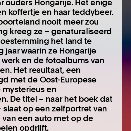
ar ouders Hongarije. Het enige
koffertje en haar teddybeer.
eboorteland nooit meer zou
ing kreeg ze – genaturaliseerd
 toestemming het land te
 jaar waarin ze Hongarije
n werk en de fotoalbums van
en. Het resultaat, een
ugd met de Oost-Europese
o mysterieus en
. De titel – naar het boek dat
 slaat op een zelfportret van
el van een auto met op de
eien opdrijft.