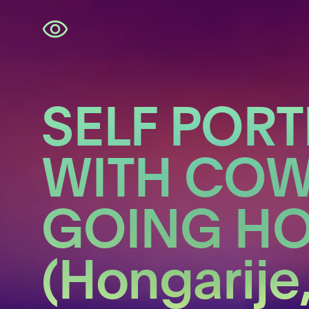
Navigatie
overslaan
SELF PORT
WITH CO
GOING H
(Hongarije